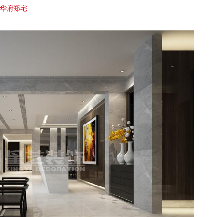
水华府郑宅