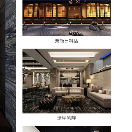
奈隐日料店
珊瑚湾畔