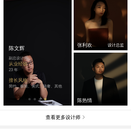
张利欢
设计总监
陈文辉
副总设计师
从业经验
23 年
擅长风格
简约、极简、美式、轻奢、其他
陈热情
查看更多设计师
