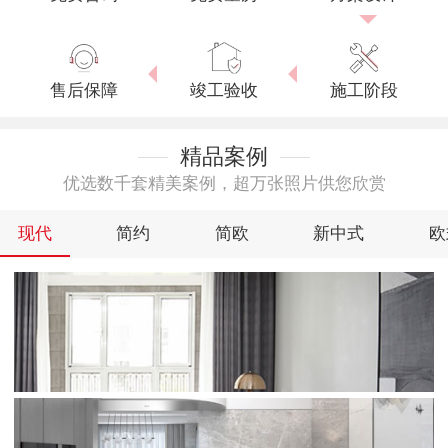
售后保障
竣工验收
施工阶段
精品案例
优选数千套精美案例，超万张照片供您欣赏
现代
简约
简欧
新中式
欧