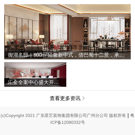
御湖名邸｜800m²轻奢新中式，借巴蜀十二景，承古典之空灵
汇金全案中心盛大开业 | 融合过往与未来，唤醒家的美学记忆
查看更多资讯

|
(c)Copyright 2021 广东星艺装饰集团有限公司广州分公司 版权所有
粤
ICP备12080332号