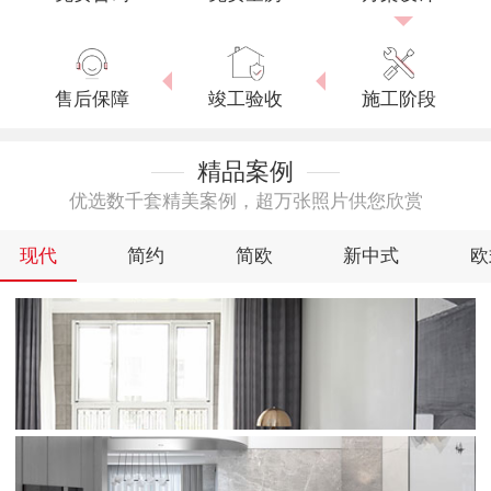
售后保障
竣工验收
施工阶段
精品案例
优选数千套精美案例，超万张照片供您欣赏
现代
简约
简欧
新中式
欧