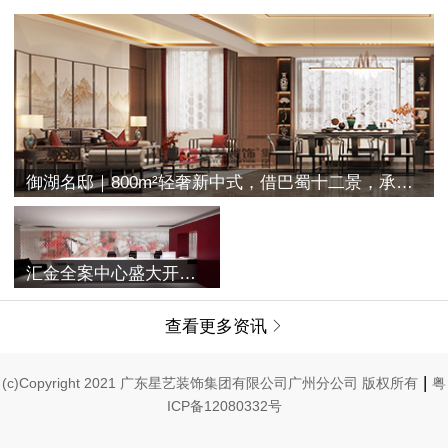
御湖名邸｜800m²轻奢新中式，借巴蜀十二景，承古典之空灵
汇金全案中心盛大开业 | 融合过往与未来，唤醒家的美学记忆
查看更多资讯

|
(c)Copyright 2021 广东星艺装饰集团有限公司广州分公司 版权所有
粤
ICP备12080332号