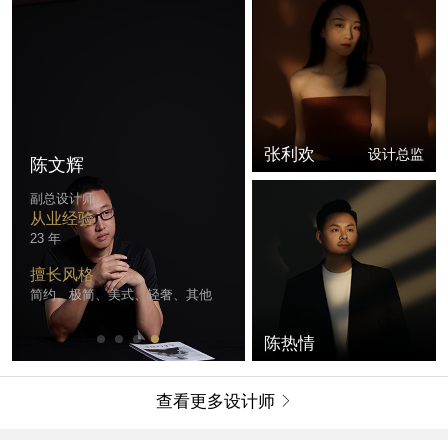
张利欢
设计总监
陈文辉
副总设计师
从业经验
23 年
擅长风格
简约、极简、美式、轻奢、其他
陈热情
查看更多设计师
