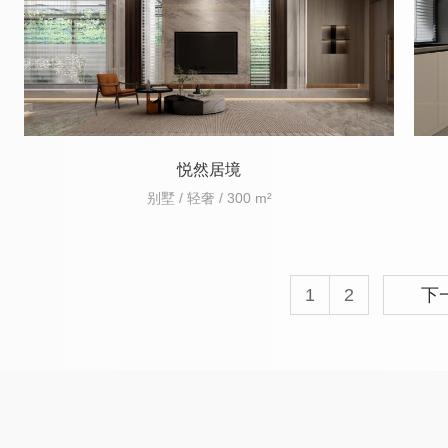
悦然居境
别墅 / 轻奢 / 300 m²
1
2
下