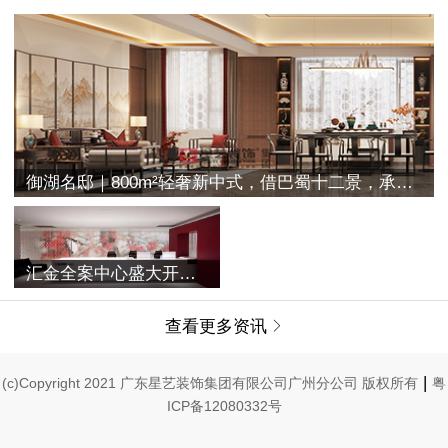
御湖名邸｜800m²轻奢新中式，借巴蜀十二景，承古典之空灵
汇金全案中心盛大开业 | 融合过往与未来，唤醒家的美学记忆
查看更多资讯

|
(c)Copyright 2021 广东星艺装饰集团有限公司广州分公司 版权所有
粤
ICP备12080332号