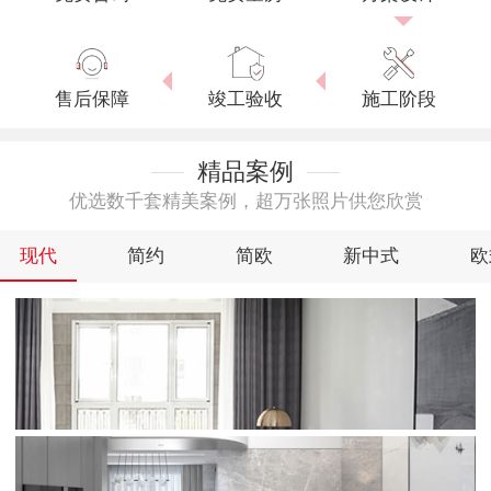
售后保障
竣工验收
施工阶段
精品案例
优选数千套精美案例，超万张照片供您欣赏
现代
简约
简欧
新中式
欧