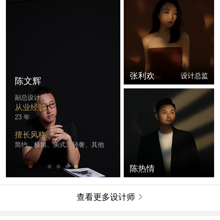
张利欢
设计总监
陈文辉
副总设计师
从业经验
23 年
擅长风格
简约、极简、美式、轻奢、其他
陈热情
查看更多设计师
