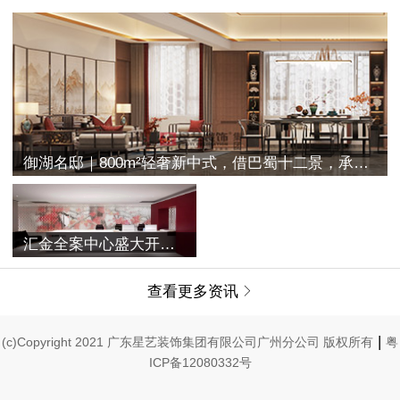
御湖名邸｜800m²轻奢新中式，借巴蜀十二景，承古典之空灵
汇金全案中心盛大开业 | 融合过往与未来，唤醒家的美学记忆
查看更多资讯

|
(c)Copyright 2021 广东星艺装饰集团有限公司广州分公司 版权所有
粤
ICP备12080332号