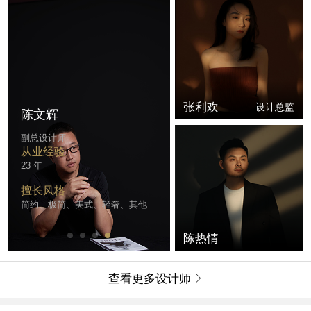
张利欢
设计总监
陈文辉
副总设计师
从业经验
23 年
擅长风格
简约、极简、美式、轻奢、其他
陈热情
查看更多设计师
