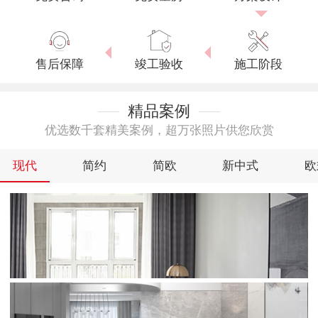
售后保障
竣工验收
施工阶段
精品案例
优选数千套精美案例，超万张照片供您欣赏
现代
简约
简欧
新中式
欧