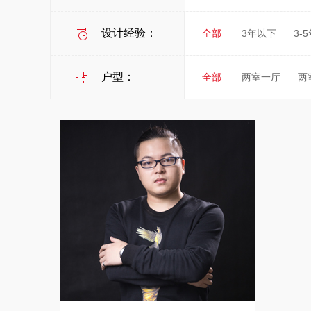
设计经验：
全部
3年以下
3-
户型：
全部
两室一厅
两