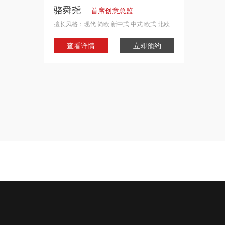
骆舜尧
首席创意总监
擅长风格：现代 简欧 新中式 中式 欧式 北欧
毕业于江西美院环艺专业。曾多次获得室内设
查看详情
立即预约
计及手绘类奖项，曾担任庐山艺术特训营特聘
导师。现任星艺装饰广州总部专家设计师，从
事室内设计6年，多次赴全国各地学习交流。
擅长后现代，中式，欧式，法式等风格。【代
表案例】富春山居 天誉半岛 金碧华府 颐和山
庄 祈福缤纷汇 天荟公馆 湖北梁子岛度假别墅
莲湖锦城度假别墅