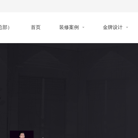
首页
装修案例
金牌设计
总部）
计师 •广东岭南职业技术学院客座教...
年，擅长现代、欧式、美式、中式等设计风格
，...