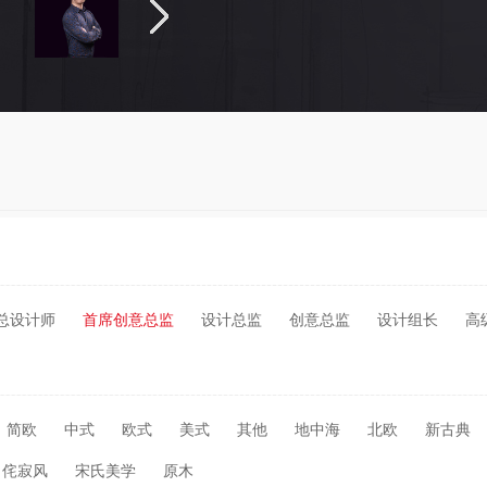
总设计师
首席创意总监
设计总监
创意总监
设计组长
高
简欧
中式
欧式
美式
其他
地中海
北欧
新古典
侘寂风
宋氏美学
原木