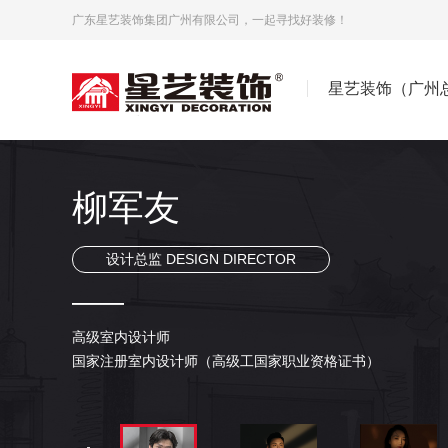
广东星艺装饰集团广州有限公司，一起寻找好装修！
星艺装饰（广州
凌美强
魏己成
帅伯尤
陈文辉
柳军友
陈热情
张利欢
副总设计师 DEPUTY CHIEF DESIGNER
副总设计师 DEPUTY CHIEF DESIGNER
副总设计师 DEPUTY CHIEF DESIGNER
设计总监 DESIGN DIRECTOR
设计总监 DESIGN DIRECTOR
设计总监 DESIGN DIRECTOR
设计总监 DESIGN DIRECTOR
广州总部C6组设计总监
学士学位 研修于清华大学美术学院 中国高级室内建筑师，
毕业于南昌大学艺术学院设计艺术专业，
•注册高级室内设计师 •星艺装饰集团广州总部设计总监、副总设
高级室内设计师
毕业于广州工程学院 室内设计师专业，从事家居室内设计7
星艺总部 副总设计兼设计总监；
艺术设计系毕业，进修广州美术学院环艺系
国家中级职称，广州市优秀室内设计师...
本科学历，学士学位。
国家注册室内设计师（高级工国家职业资格证书）
多次游学法国，德国，奥地利，俄罗斯，巴塞罗那，日本，迪拜
...
...
...