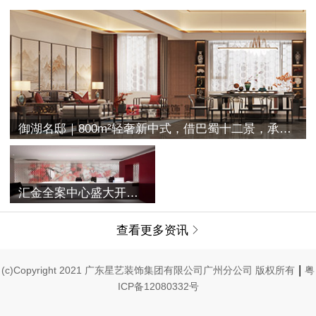
御湖名邸｜800m²轻奢新中式，借巴蜀十二景，承古典之空灵
汇金全案中心盛大开业 | 融合过往与未来，唤醒家的美学记忆
查看更多资讯

|
(c)Copyright 2021 广东星艺装饰集团有限公司广州分公司 版权所有
粤
ICP备12080332号