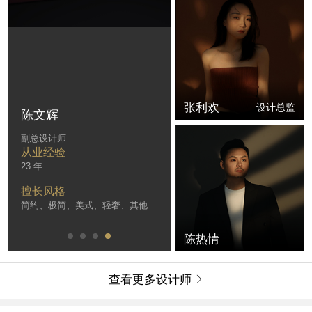
张利欢
设计总监
陈文辉
副总设计师
从业经验
23 年
擅长风格
简约、极简、美式、轻奢、其他
陈热情
查看更多设计师
