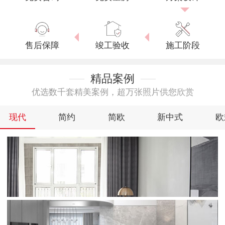
售后保障
竣工验收
施工阶段
精品案例
优选数千套精美案例，超万张照片供您欣赏
现代
简约
简欧
新中式
欧