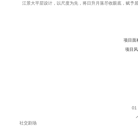
江景大平层设计，以尺度为先，将日升月落尽收眼底，赋予
项目面
项目风
01
社交剧场