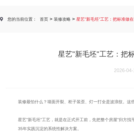
>
>
您的当前位置：
首页
装修攻略
星艺"新毛坯"工艺：把标准做
星艺"新毛坯"工艺：把
2026-04-
装修最怕什么？墙面开裂、柜子装歪、灯一打全是波浪纹。这些
星艺"新毛坯"工艺，就是在正式开工前，先把整个房屋"归方
35年实践沉淀的系统性解决方案。