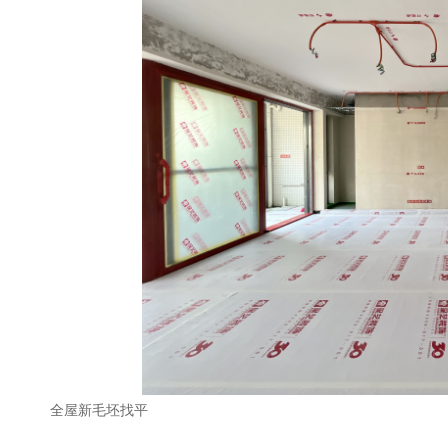
全屋新毛坯找平