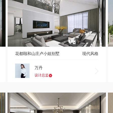
花都颐和山庄卢小姐别墅
现代风格
万丹
设计总监