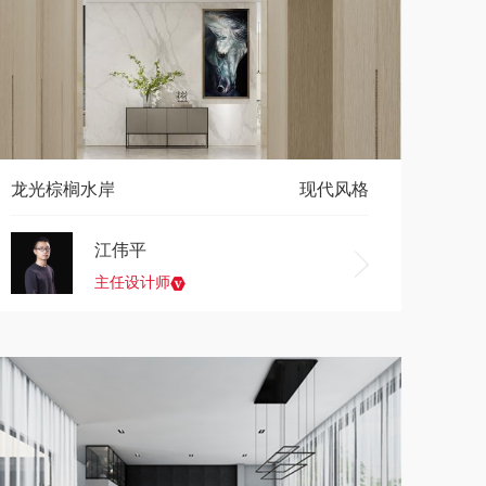
龙光棕榈水岸
现代风格
江伟平
主任设计师