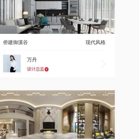
侨建御溪谷
现代风格
万丹
设计总监