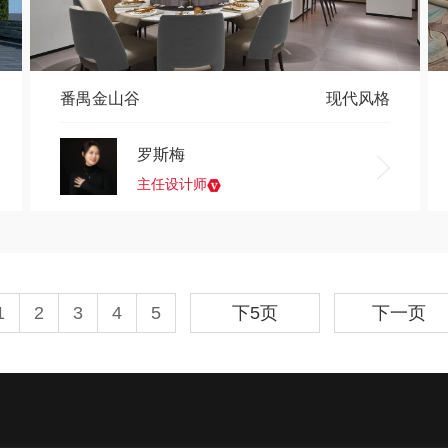
番禺金山谷
现代风格
罗斯梅
主任设计师
1
2
3
4
5
下5页
下一页