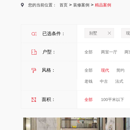
>
>
您的当前位置：
首页
装修案例
精品案例
别墅
现
已选条件：
户型：
全部
两室一厅
两
风格：
全部
现代
简约
老钱
中古
法式
面积：
全部
100平米以下