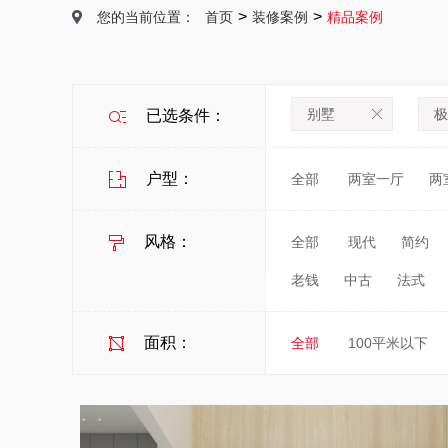
>
>
您的当前位置：
首页
装修案例
精品案例
别墅
极
已选条件：
户型：
全部
两室一厅
两
风格：
全部
现代
简约
老钱
中古
法式
面积：
全部
100平米以下