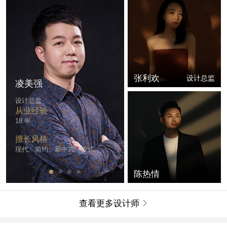
张利欢
设计总监
凌美强
魏己成
设计总监
副总设计师
从业经验
从业经验
18 年
12 年
擅长风格
擅长风格
现代、简约、新中式、欧式
现代、简约、新中式、欧式、美
北欧
陈热情
查看更多设计师
