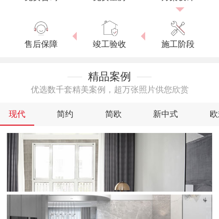
售后保障
竣工验收
施工阶段
精品案例
优选数千套精美案例，超万张照片供您欣赏
现代
简约
简欧
新中式
欧