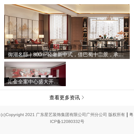
御湖名邸｜800m²轻奢新中式，借巴蜀十二景，承古典之空灵
汇金全案中心盛大开业 | 融合过往与未来，唤醒家的美学记忆
查看更多资讯

|
(c)Copyright 2021 广东星艺装饰集团有限公司广州分公司 版权所有
粤
ICP备12080332号