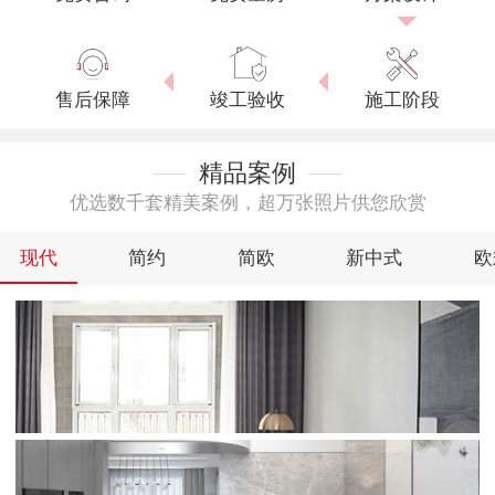
售后保障
竣工验收
施工阶段
精品案例
优选数千套精美案例，超万张照片供您欣赏
现代
简约
简欧
新中式
欧