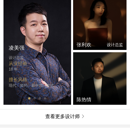
张利欢
设计总监
凌美强
魏己成
设计总监
副总设计师
从业经验
从业经验
18 年
12 年
擅长风格
擅长风格
现代、简约、新中式、欧式
现代、简约、新中式、欧式、美
北欧
陈热情
查看更多设计师
