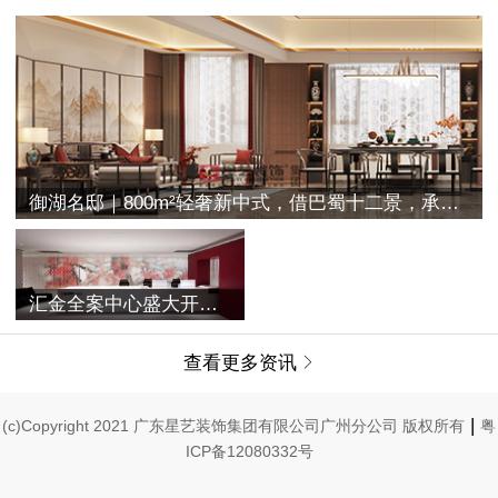
御湖名邸｜800m²轻奢新中式，借巴蜀十二景，承古典之空灵
汇金全案中心盛大开业 | 融合过往与未来，唤醒家的美学记忆
查看更多资讯

|
(c)Copyright 2021 广东星艺装饰集团有限公司广州分公司 版权所有
粤
ICP备12080332号