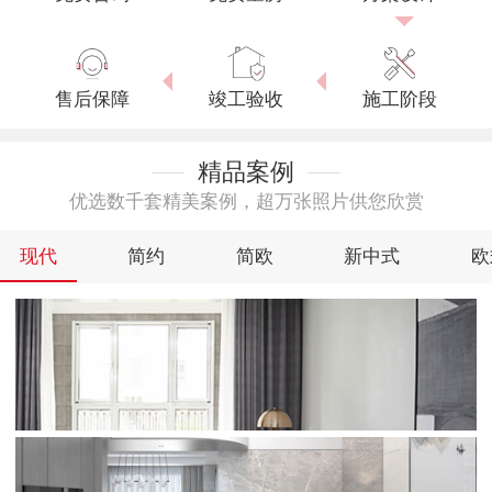
售后保障
竣工验收
施工阶段
精品案例
优选数千套精美案例，超万张照片供您欣赏
现代
简约
简欧
新中式
欧