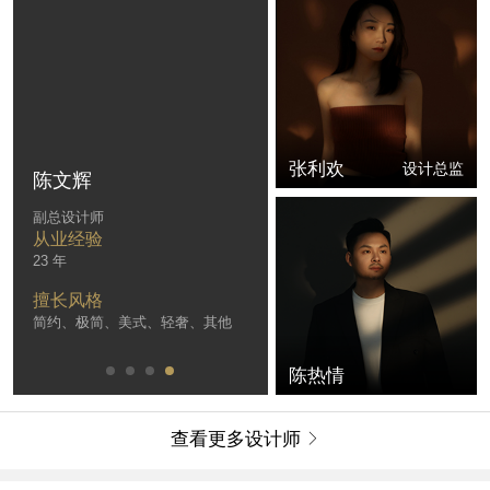
张利欢
设计总监
陈文辉
副总设计师
从业经验
23 年
擅长风格
简约、极简、美式、轻奢、其他
陈热情
查看更多设计师
