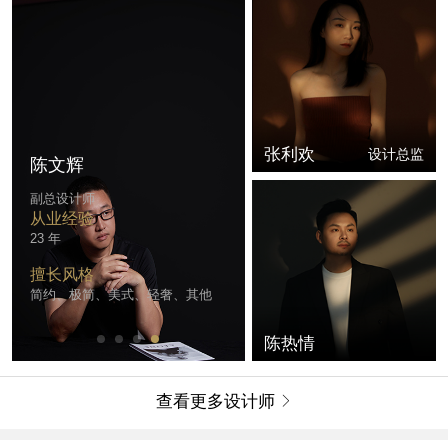
张利欢
设计总监
陈文辉
副总设计师
从业经验
23 年
擅长风格
简约、极简、美式、轻奢、其他
陈热情
查看更多设计师
