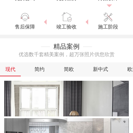
售后保障
竣工验收
施工阶段
精品案例
优选数千套精美案例，超万张照片供您欣赏
现代
简约
简欧
新中式
欧