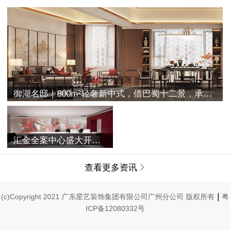
御湖名邸｜800m²轻奢新中式，借巴蜀十二景，承古典之空灵
汇金全案中心盛大开业 | 融合过往与未来，唤醒家的美学记忆
查看更多资讯

|
(c)Copyright 2021 广东星艺装饰集团有限公司广州分公司 版权所有
粤
ICP备12080332号